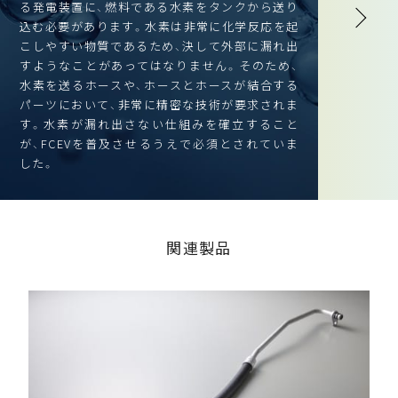
る発電装置に、燃料である水素をタンクから送り
込む必要があります。水素は非常に化学反応を起
こしやすい物質であるため、決して外部に漏れ出
すようなことがあってはなりません。そのため、
水素を送るホースや、ホースとホースが結合する
パーツにおいて、非常に精密な技術が要求されま
す。水素が漏れ出さない仕組みを確立すること
が、FCEVを普及させるうえで必須とされていま
した。
関連製品