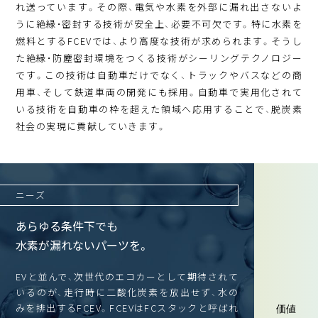
れ送っています。その際、電気や水素を外部に漏れ出さないよ
うに絶縁・密封する技術が安全上、必要不可欠です。特に水素を
燃料とするFCEVでは、より高度な技術が求められます。そうし
た絶縁・防塵密封環境をつくる技術がシーリングテクノロジー
です。この技術は自動車だけでなく、トラックやバスなどの商
用車、そして鉄道車両の開発にも採用。自動車で実用化されて
いる技術を自動車の枠を超えた領域へ応用することで、脱炭素
社会の実現に貢献していきます。
ニーズ
あらゆる条件下でも
水素が漏れないパーツを。
EVと並んで、次世代のエコカーとして期待されて
いるのが、走行時に二酸化炭素を放出せず、水の
みを排出するFCEV。FCEVはFCスタックと呼ばれ
ニーズ
価値