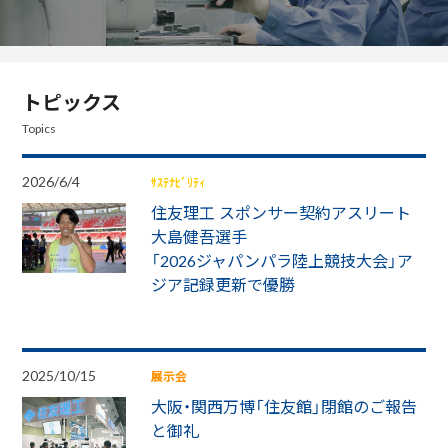
トピックス
Topics
2026/6/4
ｻｽﾃﾅﾋﾞﾘﾃｨ
住友理工 スポンサー契約アスリート
大島健吾選手
「2026ジャパンパラ陸上競技大会」ア
ジア記録更新で優勝
2025/10/15
展示会
⼤阪・関⻄万博「住友館」閉館のご報告
と御礼