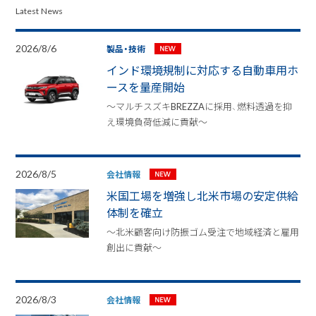
Latest News
2026/8/6
製品・技術
インド環境規制に対応する自動車用ホ
ースを量産開始
～マルチスズキBREZZAに採用、燃料透過を抑
え環境負荷低減に貢献～
2026/8/5
会社情報
米国工場を増強し北米市場の安定供給
体制を確立
～北米顧客向け防振ゴム受注で地域経済と雇用
創出に貢献～
2026/8/3
会社情報