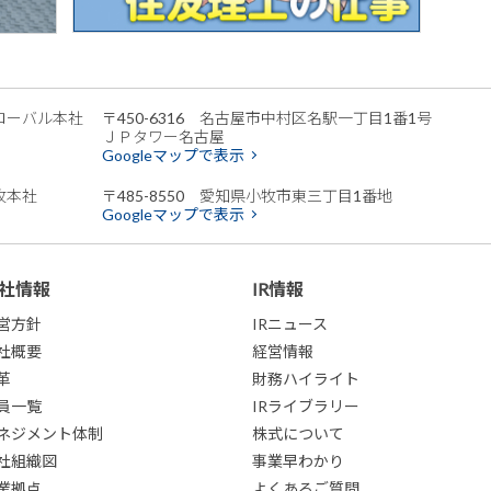
ローバル本社
〒450-6316 名古屋市中村区名駅一丁目1番1号
ＪＰタワー名古屋
Googleマップで表示
牧本社
〒485-8550 愛知県小牧市東三丁目1番地
Googleマップで表示
社情報
IR情報
営方針
IRニュース
社概要
経営情報
革
財務ハイライト
員一覧
IRライブラリー
ネジメント体制
株式について
社組織図
事業早わかり
業拠点
よくあるご質問