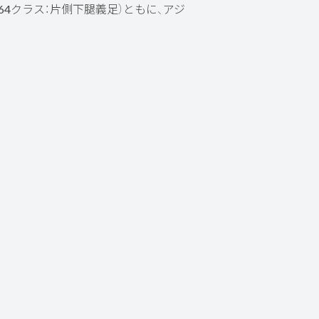
T64クラス：片側下腿義足）ともに、アジ