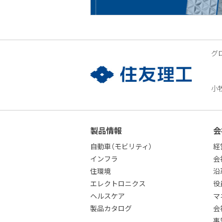
グ
小
製品情報
会
自動車（モビリティ）
経
インフラ
会
住環境
沿
エレクトロニクス
役
ヘルスケア
マ
製品カタログ
会
事