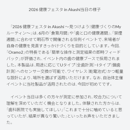
2026 健康フェスタ in Akashi当日の様子
「2026 健康フェスタ in Akashi ～見つけよう！健康づくりのMy
ルーティン～」は、6月の「食育月間」や「歯と口の健康週間」、「禁煙
週間」に合わせて明石市で開催される恒例イベントで、来場者が
自身の健康を見直すきっかけづくりを目的としています。今回、
「Oramo2」の特長である「簡単な操作と測定結果の即時フィード
バック」が評価され、イベント内の歯の健康ブースで採用されま
した。本製品は、用途に応じてUタイプ（全歯計測）・Iタイプ（個歯
計測）へのセンサー交換が可能で、ワイヤレス（乾電池式）かつ軽量
な設計により、場所を選ばず活用いただけます。なお、自治体主催
イベントに当社製品が活用されたのは、今回が初めてです。
イベント当日は多くの方々が測定に参加され、咬合力について
理解を深めていただく機会となりました。体験された方からは、
「歯科医院でも実施してほしい」「これまで十分に噛めていると思
っていたが、結果が異なり驚いた」といったお声をいただきまし
た。