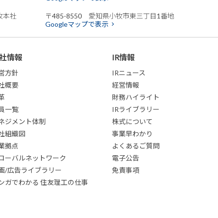
牧本社
〒485-8550 愛知県小牧市東三丁目1番地
Googleマップで表示
社情報
IR情報
営方針
IRニュース
社概要
経営情報
革
財務ハイライト
員一覧
IRライブラリー
ネジメント体制
株式について
社組織図
事業早わかり
業拠点
よくあるご質問
ローバルネットワーク
電子公告
画/広告ライブラリー
免責事項
ンガでわかる 住友理工の仕事