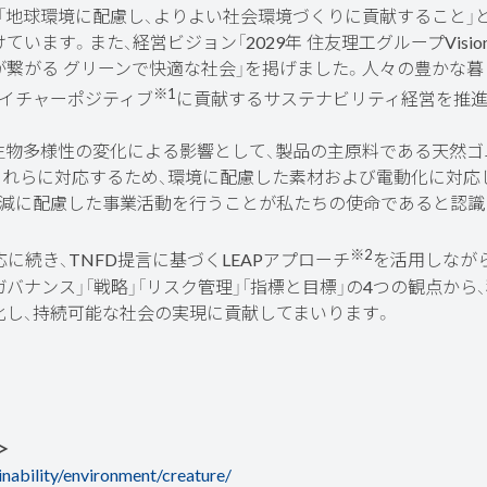
地球環境に配慮し、よりよい社会環境づくりに貢献すること」
います。また、経営ビジョン「2029年 住友理工グループVisi
が繋がる グリーンで快適な社会」を掲げました。人々の豊かな
※1
ネイチャーポジティブ
に貢献するサステナビリティ経営を推進
物多様性の変化による影響として、製品の主原料である天然ゴ
これらに対応するため、環境に配慮した素材および電動化に対応
低減に配慮した事業活動を行うことが私たちの使命であると認識
※2
に続き、TNFD提言に基づくLEAPアプローチ
を活用しなが
バナンス」「戦略」「リスク管理」「指標と目標」の4つの観点から
化し、持続可能な社会の実現に貢献してまいります。
＞
nability/environment/creature/