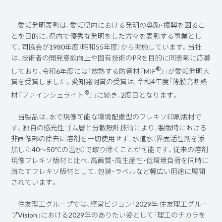
愛知発明表彰は、愛知県内における発明の奨励・振興を図るこ
とを目的に、県内で優秀な発明をした方々を表彰する事業とし
て、同協会が1980年度（昭和55年度）から実施しています。当社
は、技術者の開発意欲向上や固有技術のPRを目的に同表彰に応募
®
しており、令和6年度には「放熱する防音材『MIF
』」が愛知発明大
賞を受賞しました。愛知発明賞の受賞は、令和4年度「薄膜高断熱
®
材『ファインシュライト
』」に続き、2度目となります。
当製品は、水で現像可能な環境配慮型のフレキソ印刷版材で
す。独自の感光性ゴム層と分散設計技術により、製版時における
非画像部の除去に溶剤を一切使用せず、水道水（界面活性剤を添
加した40～50℃の温水）で取り除くことが可能です。従来の溶剤
現像フレキソ版材と比べ、高画質・高生産性・低環境負荷を同時に
満たすフレキソ版材として、包装・ラベルなど幅広い用途に展開
されています。
住友理工グループでは、経営ビジョン「2029年 住友理工グルー
プVision」における2029年のありたい姿として「理工のチカラを