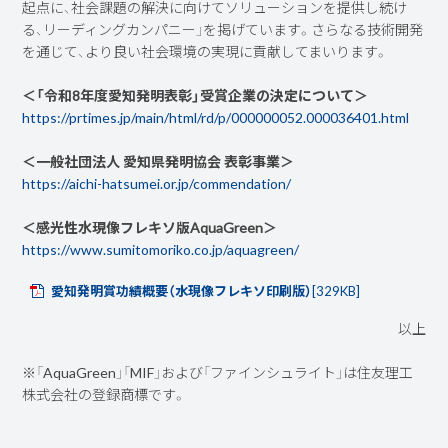
起点に、社会課題の解決に向けてソリューションを提供し続け
る、リーディングカンパニー」を掲げています。さらなる技術開発
を通じて、より良い社会環境の実現に貢献してまいります。
＜「令和8年度愛知発明表彰」受賞企業の決定について＞
https://prtimes.jp/main/html/rd/p/000000052.000036401.html
＜一般社団法人 愛知県発明協会 表彰事業＞
https://aichi-hatsumei.or.jp/commendation/
＜感光性水現像フレキソ版AquaGreen＞
https://www.sumitomoriko.co.jp/aquagreen/
愛知発明賞功績概要（水現像フレキソ印刷版）
[329KB]
以上
※「AquaGreen」「MIF」および「ファインシュライト」は住友理工
株式会社の登録商標です。