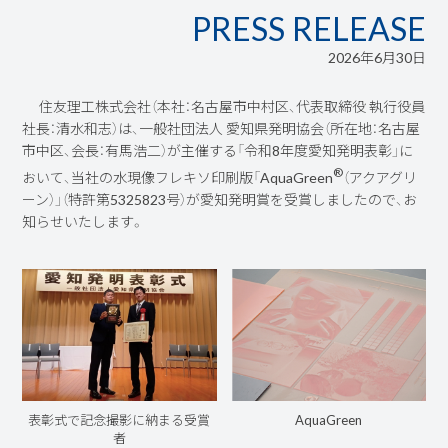
PRESS RELEASE
2026年6月30日
住友理工株式会社（本社：名古屋市中村区、代表取締役 執行役員
社長：清水和志）は、一般社団法人 愛知県発明協会（所在地：名古屋
市中区、会長：有馬浩二）が主催する「令和8年度愛知発明表彰」に
®
おいて、当社の水現像フレキソ印刷版「AquaGreen
（アクアグリ
ーン）」（特許第5325823号）が愛知発明賞を受賞しましたので、お
知らせいたします。
表彰式で記念撮影に納まる受賞
AquaGreen
者